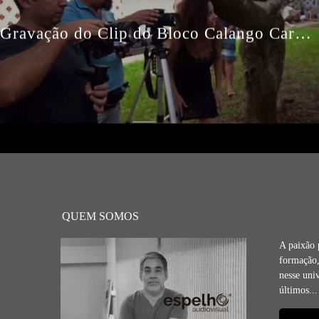
Gravação do Clip do Bloco Calango Careta - Making Of
QUEM SOMOS
A paixão 
formação,
nesse uni
últimos...